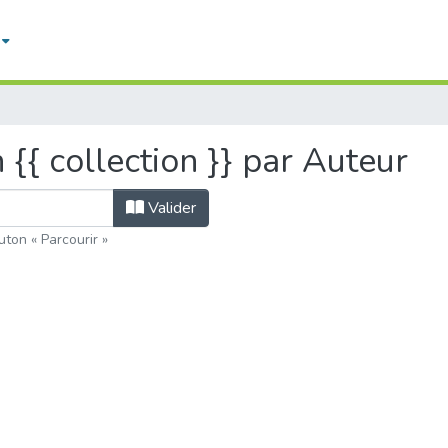
n {{ collection }} par Auteur
Valider
uton « Parcourir »