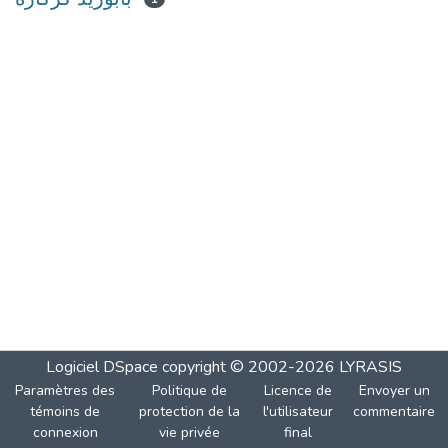
Logiciel DSpace
copyright © 2002-2026
LYRASIS
Paramètres des
Politique de
Licence de
Envoyer un
témoins de
protection de la
l'utilisateur
commentaire
connexion
vie privée
final