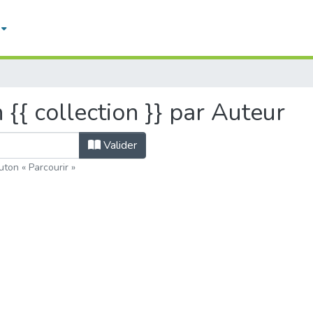
n {{ collection }} par Auteur
Valider
uton « Parcourir »