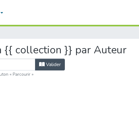
n {{ collection }} par Auteur
Valider
uton « Parcourir »