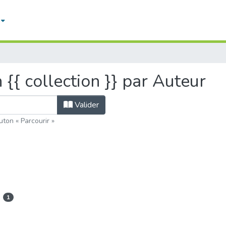
n {{ collection }} par Auteur
Valider
uton « Parcourir »
1