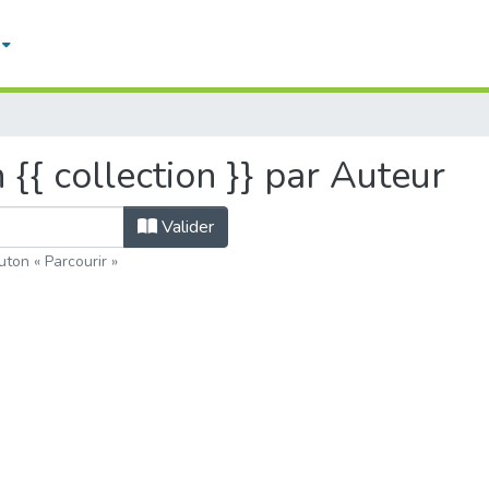
n {{ collection }} par Auteur
Valider
uton « Parcourir »