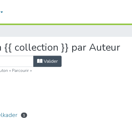
n {{ collection }} par Auteur
Valider
uton « Parcourir »
lkader
1