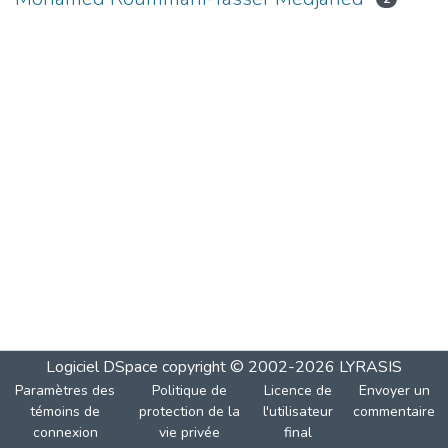
Logiciel DSpace
copyright © 2002-2026
LYRASIS
Paramètres des
Politique de
Licence de
Envoyer un
témoins de
protection de la
l'utilisateur
commentaire
connexion
vie privée
final