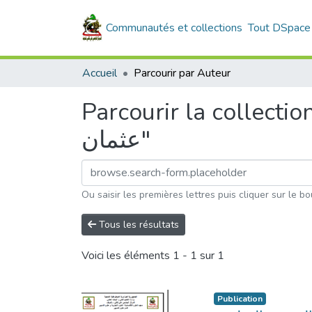
Communautés et collections
Tout DSpace
Accueil
Parcourir par Auteur
Parcourir "جريو صالح -سويد احمد
عثمان"
Ou saisir les premières lettres puis cliquer sur le bo
Tous les résultats
Voici les éléments
1 - 1 sur 1
Publication