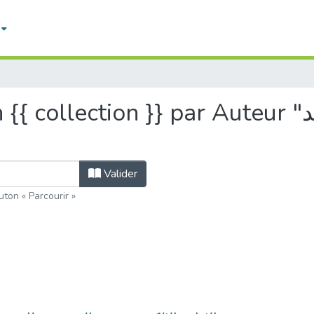
 la collection {{ collection }} par Auteur
Valider
uton « Parcourir »