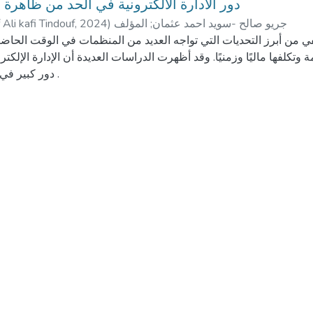
دور الادارة الالكترونية في الحد من ظاهرة
جريو صالح -سويد احمد عثمان
;
المؤلف
)
2024
,
 Ali kafi Tindouf
 من أبرز التحديات التي تواجه العديد من المنظمات في الوقت الحاضر
 وتكلفها ماليًا وزمنيًا. وقد أظهرت الدراسات العديدة أن الإدارة الإلكتر
دور كبير في 
استخدام التكنولوجيا الحديثة في إدارة العمليات والتواصل داخل المنظمة،
ة تبادل المعلومات والبيانات بينهم. وبفضل هذه الإمكانيات، يمكن للإدا
الموظفين، زيادة مشاركتهم في صنع القرارات، وتوفير بيئة
ة الإلكترونية الشفافية والعدالة في عمليات اتخاذ القرارات داخل المنظ
 كما تسهل الإدارة الإلكترونية على الموظفين تحقيق التوازن بين الحي
يزيد من ارتباطهم بالمنظمة ويحد من ا
لإدارة الإلكترونية تلعب دورًا حاسمًا في الحد من ظاهرة التسرب الو
ز الموظفين وتعزز رضاهم عن العمل والمنظمة وهذا ما حاولنا تبسيطه ف
الكترونية في الحد منه في مديرية الصندوق الوطني للتأمينات الاجتماعية 
تندوف التي اعتمدناها كموقع لدراستنا الختامية.