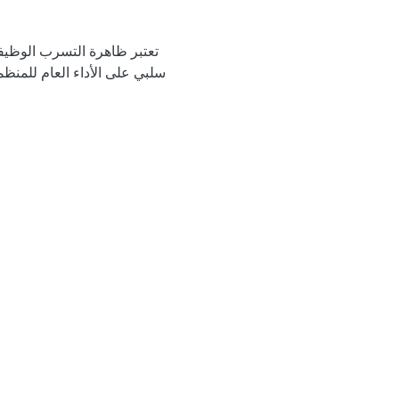
تعتبر ظاهرة التسرب الوظيفي
سلبي على الأداء العام للمنظمة
تعتمد الإدارة الإلكترونية على 
مختلف أعضاء الفريق ويسهل عملي
بالإضافة إلى ذلك، تعزز الإدار
المشاكل والصراعات بين الموظفين.
بهذه الطريقة، يمكن القول إن ا
خلال توفير بيئة عمل إيجابية تحف
الظاهرة ومادى تأثير الادارة ال