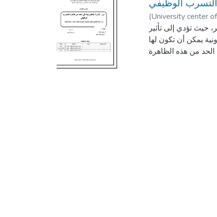
 التسرب الوظيفي
(
University center of
، حيث تؤدي إلى تأثير
ونية يمكن أن تكون لها
الحد من هذه الظاهرة .
 مما يعزز التواصل بين
رة الإلكترونية تحفيز
 عمل إيجابية ومرنة .
مة، مما يقلل من حدوث
اة الشخصية والعملية،
مما
حتمالية تخليهم عنها .
ظيفي في المنظمات، من
ي مذكرتنا لنفسر هاته
للعمال الأجراء لولاية