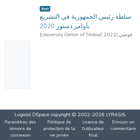
Item
سلطة رئيس الجمهورية في التشريع
بأوامر دستور 2020
(
University Center of Tindouf
,
2022
)
قوصي
رميصاء.طباش عثمان
Pas de
vignette
d'image
disponib
le
Logiciel DSpace
copyright © 2002-2026
LYRASIS
Paramètres des
Politique de
Licence de
Envoyer un
témoins de
protection de la
l'utilisateur
commentaire
connexion
vie privée
final