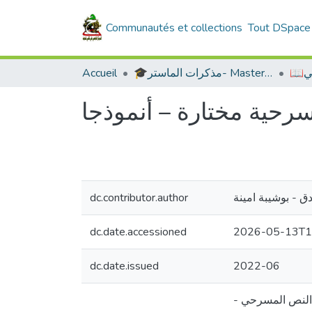
Communautés et collections
Tout DSpace
بي
🎓مذكرات الماستر- Master's Theses
Accueil
حية مختارة – أنموذجا
ق - بوشيبة امينة
dc.contributor.author
dc.date.accessioned
2026-05-13T1
dc.date.issued
2022-06
- الفصل الاول فقط تضمن أدب الطفل وفنونه وأهميته وأهدافه وعلاقته بالفنون الأدبية، ويلي هذا الفصل فصل ثاني: النص المسرحي