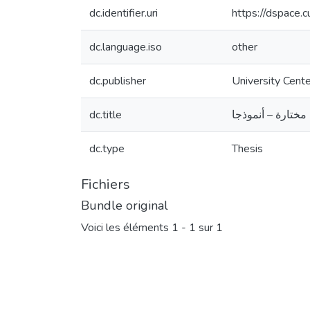
dc.identifier.uri
https://dspace.
dc.language.iso
other
dc.publisher
University Cente
تارة – أنموذجا
dc.title
dc.type
Thesis
Fichiers
Bundle original
Voici les éléments
1 - 1 sur 1