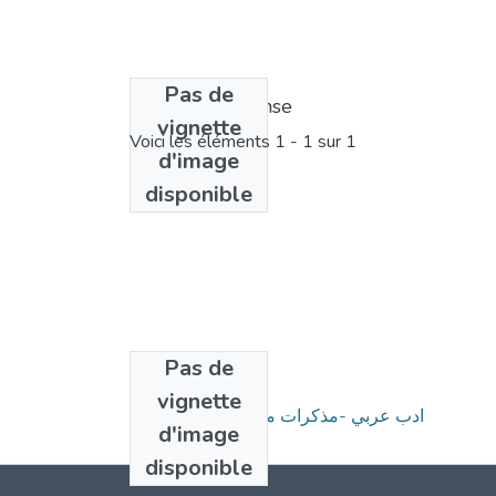
Pas de
Bundle de license
vignette
Voici les éléments
1 - 1 sur 1
d'image
disponible
Pas de
Collections
vignette
ادب عربي -مذكرات ماستر 2021-2022
d'image
disponible