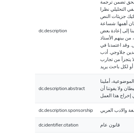
ملحق تضمن ترجمة
في التحليلي نظرا
كيك جزيئات النص
كان أهمها: شساعة
ا إلى إعادة بعض
dc.description
من بينهم الأستاذ
. وقد اعتمدنا في
دين جلاوجي. أدب
 يتجزأ من تجارب
أو لكل باحث يريد
لموضوعية، أملينا
ان ولا يفوتنا أن
dc.description.abstract
غة والادب العربي
dc.description.sponsorship
قانون عام
dc.identifier.citation