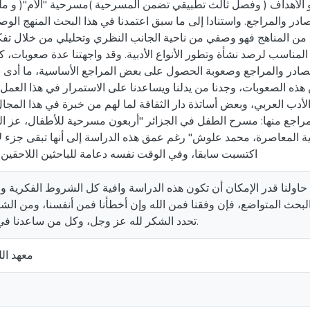
و الأهداف ( وفصل ثالث تطبيقي تضمن المسرحية )مسرحية "الأم"( و 
ادر والمراجع. واستنادا إلى ما سبق اعتمدنا في هذا البحث المنهج الوص
 من المناهج فهو وصفي من ناحية الجانب النظري وتحليلي من خلال تف
لمناسب لرصد نشأة وتطور الأنواع الأدبية. وقد واجهتنا عدة صعوبات، 
ادر والمراجع وصعوبة الحصول على بعض المراجع الأساسية، ما أدى بن
ذه الصعوبات، وجدنا من يدلنا ويساعدنا على الاستمرار في هذا العمل، 
دب العربي، وبعض أساتذة دار الثقافة لما لهم من خبرة في هذا المجال
مراجع منها: مسرح الطفل في الجزائر "أربعون مسرحية للأطفال، عز ال
ة المعاصرة، محمد علوش" رغم عمق هذه الدراسة إلى أنها تبقى جزء لا
اكتسبت سابقا، وفي الوقت نفسه دعامة للباحثين اللاحقين 
 حاولنا قدر الإمكان أن تكون هذه الدراسة وافية كل الشروط الفكرية وا
لبحث المتواضع، فإن وفقنا فمن الله وإن أخطأنا فمن أنفسنا، ومن الشيط
تحدد الشكر لله عز وجل، وكل من ساعدنا في إخراج هذا العمل.
معهد الل