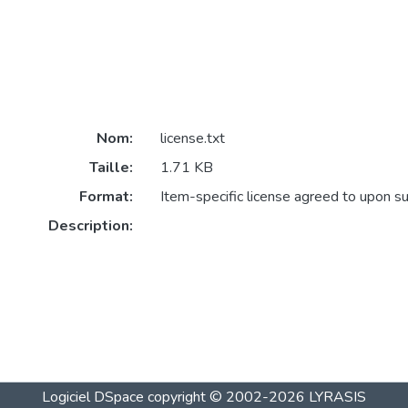
Nom:
license.txt
Taille:
1.71 KB
Format:
Item-specific license agreed to upon s
Description:
Logiciel DSpace
copyright © 2002-2026
LYRASIS