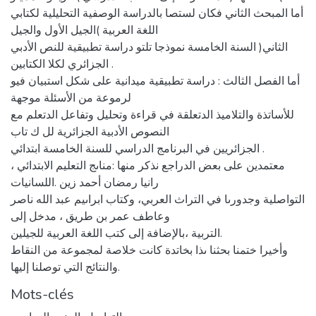
أما المبحث الثاني فكان لستصا بالدراسة الوصفية التحليلية لكتابي
اللغة العربية )الجيل الأول والجيل
الثاني( السنة الخامسة نموذجا تلتو دراسة تطبيقية للنص الأدبي
الجزائري لكلا الكتابين .
أما الفصل الثالث : دراسة تطبيقية ميدانية على شكل استبيان فيو
لرموعة من الأسئلة موجهة
للأساتذة والتلاميذ الدتعلقة في قراءة وتحليل وتفاعل الدتعلم مع
النصوص الأدبية الجزائرية لل ك تاب
الجزائريين في البرنامج الدراسي للسنة الخامسة ابتدائي .
معتمدين على بعض الدراجع نذكر منها :مناىج التعليم الابتدائي ،
رانيا رمضان أحمد زين .اللسانيات
التواصلية وجدورىا في التراث العربي، وكتاب ابراىيم عبد الله ناصر
وعاطف عمر بن طريق ، مدخل إلى
التربية ،بالإضافة إلى كتب اللغة العربية للجيلين.
وأخيرا ختمنا بحثنا ىذا بخاتدة كانت خلاصة لمجموعة من النقاط
والنتائج التي توصلنا إليها.
Mots-clés