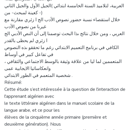
العربية، لتلاميذ السنة الخامسة ابتدائي )الجيل الأول والجيل الثاني
(- كعينة لمبحث- من
خلال استقصاء نسبة حضور نصوص الأدب الج ا زئري مقارنة مع
غيرىا من نصوص الأدب
العربي ، ومن خلال نتائج ىذا البحث توصمنا إلى أن النص الأدبي الج
ا زئري لم يحظى بالقدر
الكافي في برنامج التعميم الابتدائي رغم ما تحققو ىذه النصوص
في تفاعل كبير في أوساط
المتعممين لما ليا من علاقة وثيقة بالوسط الاجتماعي والثقافي ،
وانعكاساتيا الايجابية عمى
شخصية المتعمم في الطور الابتدائي .
Résumé:
Cette étude s’est intéressée à la question de l'interaction de
l'apprenant algérien avec
le texte littéraire algérien dans le manuel scolaire de la
langue arabe, et ce pour les
élèves de la cinquième année primaire (première et
deuxième génération). Nous