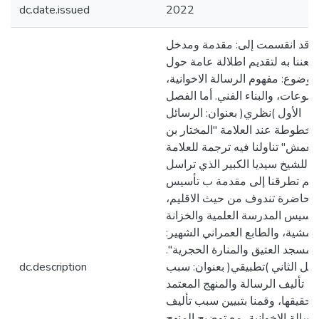
dc.date.issued
2022
وقد انقسمت إلى: مقدمة ومدخل
تعننا به لتقديم اطلالة عامة حول
موضوع: مفهوم الرسالة الاخوانية،
ضوعات، والبناء الفني. أما الفصل
الأول )نظري( بعنوان: الرسائل
مخطوطة عند العلامة "المختار بن
بلعمش" تناولنا فيه ترجمة للعلامة
 للشيخ سيديا الكبير الذي تراسل
 ثم تطرقنا إلى مقدمة ب تأسيس
حاضرة تندوف من حيث الاقليم،
تأسيس المدرسة العلمية والخزانة
أعمشية، والطابع العمراني الشهير:
المسجد العتيق والمنارة الحجرية".
صل الثاني )تطبيقي( بعنوان: سبب
dc.description
تأليف الرسالة والمنهج المعتمد
لتحقيقها، وقمنا بتبيين سبب تأليف
رسالة الاخوانية، مع توضيح المنهج