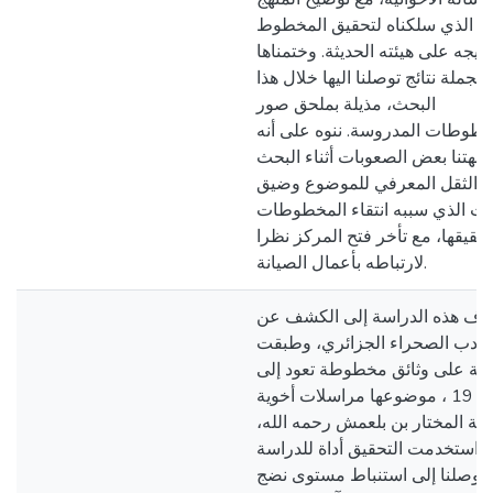
الذي سلكناه لتحقيق المخطوط
ريجه على هيئته الحديثة. وختمناها
بجملة نتائج توصلنا اليها خلال هذا
البحث، مذيلة بملحق صور
خطوطات المدروسة. ننوه على أنه
اجهتنا بعض الصعوبات أثناء البحث
ها الثقل المعرفي للموضوع وضيق
قت الذي سببه انتقاء المخطوطات
حقيقها، مع تأخر فتح المركز نظرا
لارتباطه بأعمال الصيانة.
دف هذه الدراسة إلى الكشف عن
أدب الصحراء الجزائري، وطبقت
اسة على وثائق مخطوطة تعود إلى
القرن 19 ، موضوعها مراسلات أخوية
امة المختار بن بلعمش رحمه الله،
استخدمت التحقيق أداة للدراسة
توصلنا إلى استنباط مستوى نضج