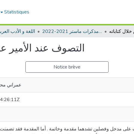
Statistiques
ادب عربي -مذكرات ماستر 2021-2022
📖اللغة و الأدب العر
التصوف عند الأمير عبد
Notice brève
عمراني محم
4:26:11Z
ث على مدخل وفصلين تشدهما مقدمة وخاتمة . أما المقدمة فقد تضمنت ا