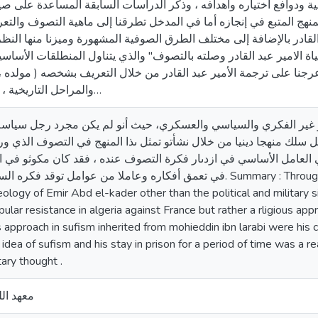
ية ودوافع اختياره وأهدافه ، وذكر الدراسات السابقة المساعدة على صي
لمنهج المتبع في إنجازه أما في المدخل تطرقنا إلى ماهية التصوف والت
قادر بالإضافة إلى مختلف الطرق الصوفية المشهورة وميزنا منها النظر
ياة الامير عبد القادر وصلته بالتصوف" والذي يتناول المنطلقات الأسا
رجنا على ترجمة الأمير عبد القادر من خلال التعريف بشخصه ( مولده ، 
والمراحل التاريخية ، ووفاته ) وتجربته ا…
 غير الفكري والسياسي والعسكري، حيث أنو لم يكن مجرد رجل سياسة أ
ل سلك منهجا دينيا من خلال نشأتو تمثل ىذا المنهج في التصوف الذي و
 العامل الأساسي في ازدىار فكرة التصوف عنده ، فقد كان مكوثو في ا
في تعمق أفكاره وعاملا من عوامل توقد فكره السياسي والعسكري.  we aim to show another
eology of Emir Abd el-kader other than the political and military si
pular resistance in algeria against France but rather a rligious a
 approach in sufism inherited from mohieddin ibn larabi were his 
s idea of sufism and his stay in prison for a period of time was a 
itary thought .
معهد الل