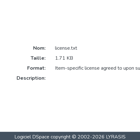
Nom:
license.txt
Taille:
1.71 KB
Format:
Item-specific license agreed to upon s
Description:
Logiciel DSpace
copyright © 2002-2026
LYRASIS