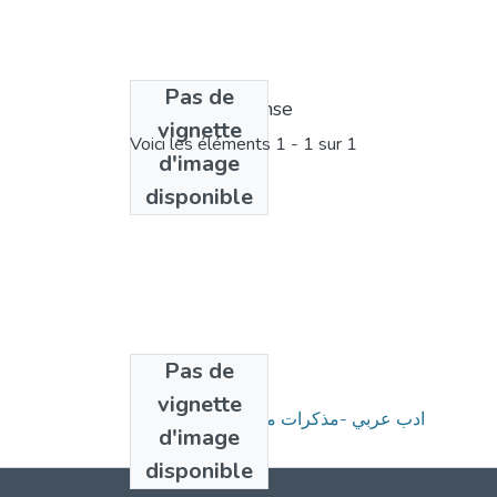
Pas de
Bundle de license
vignette
Voici les éléments
1 - 1 sur 1
d'image
disponible
Pas de
Collections
vignette
ادب عربي -مذكرات ماستر 2021-2022
d'image
disponible