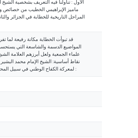
الأول : تناولنا فيه التعريف بشخصية الشيخ ا
ماميز الإبراهيمي الخطيب من خصائص وكفا
المراحل التاريخية للخطابة في الجزائر والث
قد تبوأت الخطابة مكانة رفيعة لما تف
المواضيع الدسمة والشاسعة التي يستحسن در
علماء الجمعية ولعل أبرزهم العلامة الشيخ
نقاط أساسية: الشيخ الإمام محمد البشير
لمعركة الكفاح الوطني في سبيل المحافظة على الشخصية الجزائرية بكل مقوماتها : الدين ، اللغة ، الأخلاق واستحق أن يلقب ب :