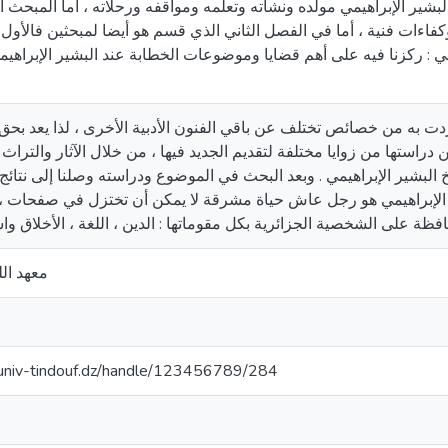
لبشير الإبراهيمي مولده ونشاته وتعلمه ومواقفه ورحلاته ، أما المبحث ال
ءات فنية ، أما في الفصل الثاني الذي قسم هو أيضا لمبحثين فالأول :
اني : ركزنا فيه على أهم قضايا وموضوعات الخطابة عند البشير الإبراهيم
ردت به من خصائص تختلف عن باقي الفنون الأدبية الأخرى ، لذا يعد بح
استها من زوايا مختلفة لتقديم الجديد فيها ، من خلال الآثار والتراث 
 البشير الإبراهيمي . وبعد البحث في الموضوع ودراسته وصلنا إلى نتائ
 الإبراهيمي هو رجل عاش حياة مشرقة لا يمكن أن تختزل في صفحات ، وه
معهد الل
cuniv-tindouf.dz/handle/123456789/284