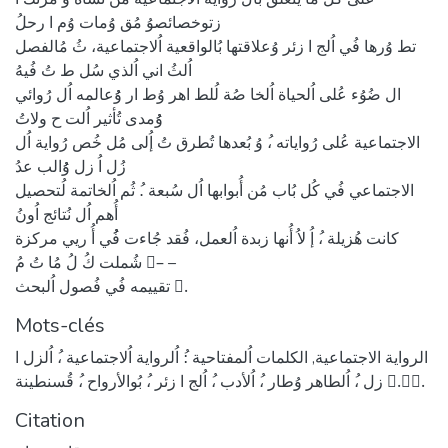
زتوخصائصوُ مُق وُمات وُم ا رحلُ
تط وُرها فُي اُلج ا زئر وُعلاقتها بُالواقعية اُلاجتماعية، ثُ مُالفصل
اُلثُ اني اُلذي سُل ط تُ فُيهُ
ال ضُوُء عُلى اُلحياة اُلخا صُة لُلط اهر وُط ار وُُعالمه اُل رُوائي
وُُمدى تُأثير اُلت ح ولاتُ
الاجتماعية عُلى رُواياته ،ُ وُ بُعدها تُطرق تُ إُلى مُل خُص رُواية اُل
زُل اُ زل وُُالب عدُ
الاجتماعي فُي كُل بُاب مُن أُبوابها اُل سُبعة .ُ ثُم اُلخاتمة لُتحصيل
أُهم اُل نُتائج اُونُ
كانت هُزيلة ،ُ إُ لاُ أُنها زبدة اُلعمل، فُقد جُاءت فُُي أُ ريي مركزة
شُملت كُ لُ مُا تُ مُ –ُ –
تقييمه فُي فُصول اُلبحث .ُ
Mots-clés
الرواية الاجتماعية
,
الكلمات اُلمفتاحية :ُ اُلرواية اُلاجتماعية ،ُ اُلزل ا
زل ،ُ اُلطاهر وُطار ،ُ اُلأدب ،ُ اُلج ا زئر ،ُ بُوالأرواح ،ُ قُسنطينة .ُ.ُُ
Citation