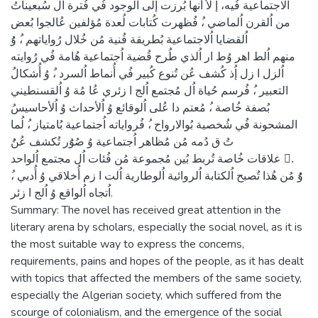
اُلاجتماعية فُيه، إُ لاُ أُنها بُرزت إُلى اُلوجود فُي فُترة اُل سُبعيناتُ
من اُلقرن اُلماضي ،ُ فُظهرت كُتابات لُعدة مُؤلفين عُالجوا بُعض
اُلقضايا اُلاجتماعية بُطريقة فُنية مُن خُلال رُواياتهم ،ُ وُُ
منهم اُلط اهر وُط ار اُلذي طُرح قُضية اُجتماعية هُامة فُي رُوايته
اُلزل ا زل إُذ كُشف عُن تُنوع كُبير فُي أُنماط اُلسرد ،ُ وُ أُشكالُ
التعبير ،ُ فُرسم حُياة اُل مُجتمع اُلج ا زئري عُا مُة وُ اُلقسنطيني
بُصفة خُاصة ،ُ مُعتم دا عُلى اُلوقائع وُ اُلأحداث وُ اُلأحاسيسُ
المشحونة فُي شُخصية بُوالارواح ،ُ فُرواياته اُجتماعية بُامتياز ،ُ لُما
تُ ق دُمه مُن مُظاهر اُجتماعية وُ صُوَُر تُكشف عُنُُ
علاقات خُاصة تُربط بُين مُجموعة مُن فُئات اُل مجتمع اُلواحد .ُ
وُُُ مُن هُذا تُصبح اُلكتابة اُلروائية اُلوطارية اُلت ا زم أُخلاقي وُ أُدبي ،ُ
اُتجاه اُلواقع وُ اُلج ا زئر.
Summary: The novel has received great attention in the
literary arena by scholars, especially the social novel, as it is
the most suitable way to express the concerns,
requirements, pains and hopes of the people, as it has dealt
with topics that affected the members of the same society,
especially the Algerian society, which suffered from the
scourge of colonialism, and the emergence of the social