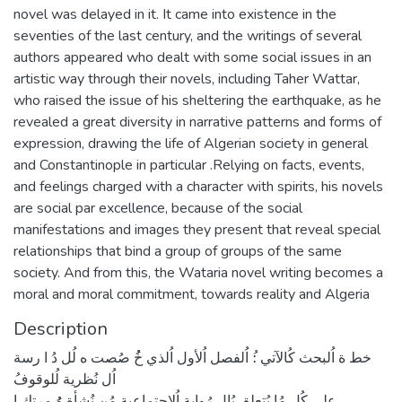
novel was delayed in it. It came into existence in the
seventies of the last century, and the writings of several
authors appeared who dealt with some social issues in an
artistic way through their novels, including Taher Wattar,
who raised the issue of his sheltering the earthquake, as he
revealed a great diversity in narrative patterns and forms of
expression, drawing the life of Algerian society in general
and Constantinople in particular .Relying on facts, events,
and feelings charged with a character with spirits, his novels
are social par excellence, because of the social
manifestations and images they present that reveal special
relationships that bind a group of groups of the same
society. And from this, the Wataria novel writing becomes a
moral and moral commitment, towards reality and Algeria
Description
خط ة اُلبحث كُالآتي :ُ اُلفصل اُلأول اُلذي خُُ صُصت ه لُل دُ ا رسة
اُل نُظرية لُلوقوفُ
على كُل مُا يُتعلق بُال رُواية اُلاجتماعية مُن نُشأة وُُ مرتك ا