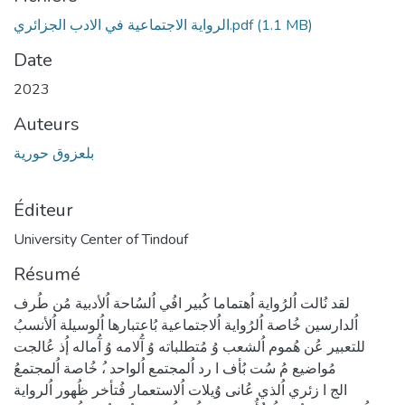
(1.1 MB)
الرواية الاجتماعية في الادب الجزائري.pdf
Date
2023
Auteurs
بلعزوق حورية
Éditeur
University Center of Tindouf
Résumé
لقد نُالت اُلرُواية اُهتماما كُبير افُي اُلسُاحة اُلأدبية مُن طُرف
اُلدارسين خُاصة اُلرُواية اُلاجتماعية بُاعتبارها اُلوسيلة اُلأنسبُ
للتعبير عُن هُموم اُلشعب وُ مُتطلباته وُ آُلامه وُ آُماله إُذ عُالجت
مُواضيع مُ سُت بُأف ا رد اُلمجتمع اُلواحد ،ُ خُاصة اُلمجتمعُ
الج ا زئري اُلذي عُانى وُيلات اُلاستعمار فُتأخر ظُهور اُلرواية