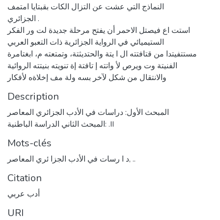
النماذج التي عشت عن التزال الكات بقبتايا امتمف
الجزائري .
استت اع فيصتل الاحمر أن يفتح مرحلة جديدة لت ور الفكر
الستيميائي في الرواية الجزائرية ذات التعبو العربي
مستتفيتدا من قتافتته ال ا يتة والحتديثتة، وتمتعته م، ابغتامرة
الفنيتة وت ويرص لأ واتته إ تافتة إة تنويته بنيتته الروائية
والانتقال من شكل لآخر بسه ولة مف إخلاةه لأفكار
Description
المبحث الأول: دراسات في الأدب الجزائري المعاصر
المبحث الثاني الدراسة الباطنية: .II
Mots-clés
..
,
د ا رسات في الأدب الجزا ئري المعاصر
Citation
أدب عربي
URI