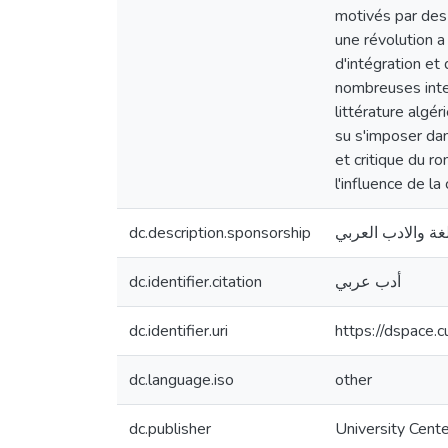
motivés par des l
une révolution a 
d'intégration et 
nombreuses inter
littérature algé
su s'imposer dan
et critique du ro
l'influence de la
dc.description.sponsorship
غة والادب العربي
dc.identifier.citation
أدب عربي
dc.identifier.uri
https://dspace.
dc.language.iso
other
dc.publisher
University Cente