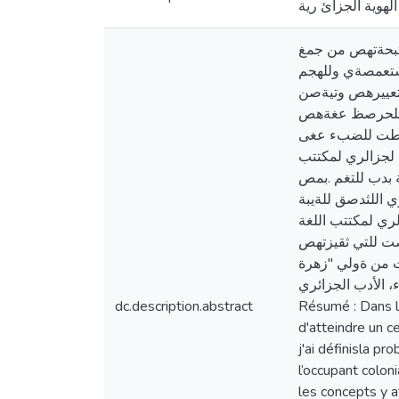
الهوية الجزائ رية
تبحةتهص من جمغ
استعمصةي وللهجم
تعييرهص وتيةصن
ل للحرصظ عغةهص
ّطت للضبء عغى
 لجزالري لمكتتب
 بدب للتغم .بمص
اللثدصق للةيبة
ي لمكتتب اللغة
صت للتي ثقيزتهص
 من ةولي "زهرة
، الأدب الجزائري
dc.description.abstract
Résumé : Dans le
d'atteindre un c
j'ai définisla pr
l’occupant colon
les concepts y a