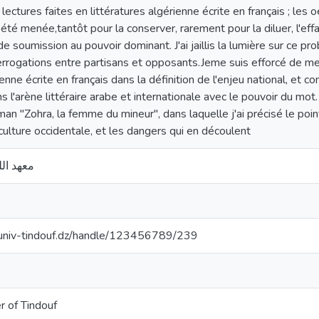
ectures faites en littératures algérienne écrite en français ; les o
été menée,tantôt pour la conserver, rarement pour la diluer, l'efface
de soumission au pouvoir dominant. J'ai jaillis la lumière sur ce pr
rogations entre partisans et opposants.Jeme suis efforcé de met
rienne écrite en français dans la définition de l'enjeu national, et
s l'arène littéraire arabe et internationale avec le pouvoir du mo
man "Zohra, la femme du mineur", dans laquelle j'ai précisé le poin
 culture occidentale, et les dangers qui en découlent
معهد الل
cuniv-tindouf.dz/handle/123456789/239
r of Tindouf