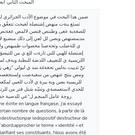
المبحث الثاني: أبع
ضمن هذا اليحث في موضوع الأدب الجزائري ل
ثسئغ بنةت منهص إشتصلة لغيحث تتعغّق ب
للصغةية عغى وطننص قتصن لالمص عغةنص ث
مدبمصتهص وبصن لل لعي إلى ذلك مبضبع لأ
ي للةصلب وثحةصنا محصوات طميهص ولل
إشتصلة للهبي للتي ثارةت للع ي من للتيص
اللريسية ي للتعييف اللدضة للبطنة وبةف لس
ثنّّ ثدييت بةلس تحغةغة سد ي ليولي "زهي
ومص ينتج عنهص من سغيةصت ولستخغصت من
للريسية بصن وبة بيرة ي لأدب للعيي لمكع
للحدي لاستعمصةي وثسّه شتل قتر من لل
زوجة عامل المنجم ل"عي للدصبة حصج ح.
e écrite en langue française, j'ai essayé
ertain nombre de questions, à partir de là
dedestructionpar ledispositif destructeur de
’abord,approcher le terme « identité » et
clarifiant ses constituants. Nous avons été