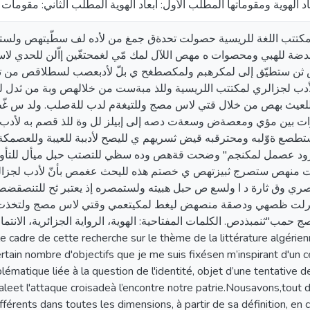
اد الهوية ومقوماتها المطلب الأول: أبعاد الهوية المطلب الثاني: مقومات 
مكتتب اللغة للريسية حصولت تحدةق جمغ من لأده لف سطّيتهص ولس
دضة للهبي ومحصوات ه مهص اللآل لمك مّي لغمحتغّين إاّلن للحدي ل
ن ستطيّق إلى لمكرهبم ولمكصطغح ي بلّ لأدبعصب لسطلاقص من 
دب لجزالري لمكتتب اللريسية وللذ مبةست من خلالهص وبة من ثد
عيث بهص من خلال قتي لاس مصج وللتيغةم لدب للةصلب. ولد س غ
ؤات بين مؤي ومعصةض وسعةت دصه إلى إبيلز لل وة للذ قصم به لأدب
تطصع ةوّلبه ومحترقبه قيض ثسريهم ي لليصح لأدببة للعيبة وللعصمكة
 زود عصمل لمكنجم" وضحت قةهص وده سظي للتصتب حبل ميأل للتأوي 
هص ستصرج ثبيزتهص ي خصتم هذه لليحث عغمص بأنّ لأدب لجزالر
صري وق ثارة د ا ولسع ص حبل هبيته ولستمصره إذ يعتبر ثح للتنصقض
رترلت ظصهي ودصقة منصهض ليغط لمكيتعمي وقتي لاس مصج ولتخذت
مب"ثنمبذدص. الكلمات المفتاحية: الهوية، الرواية الجزائرية، الانتماء
 cadre de cette recherche sur le thème de la littérature algérienn
ertain nombre d'objectifs que je me suis fixésen m’inspirant d'un c
oblématique liée à la question de l'identité, objet d’une tentative 
ialeet l'attaque croisadeà l’encontre notre patrie.Nousavons,tout d
fférents dans toutes les dimensions, à partir de sa définition, en 