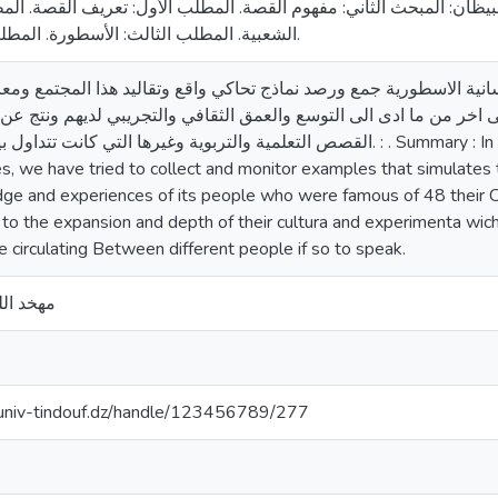
البيظان: المبحث الثاني: مفهوم القصة. المطلب الأول: تعريف القصة. الم
الشعبية. المطلب الثالث: الأسطورة. المطلب الربع: الخ ا رفة.
انیة الاسطوریة جمع ورصد نماذج تحاكي واقع وتقالید ھذا المجتمع ومع
ى اخر من ما ادى الى التوسع والعمق الثقافي والتجریبي لدیھم ونتج ع
القصص التعلمیة والتربویة وغیرھا التي . : . Summary : In our modest study of the legendary
s, we have tried to collect and monitor examples that simulates th
ge and experiences of its people who were famous of 48 their Co
d to the expansion and depth of their cultura and experimenta wich
e circulating Between different people if so to speak.
مهخد الل
cuniv-tindouf.dz/handle/123456789/277