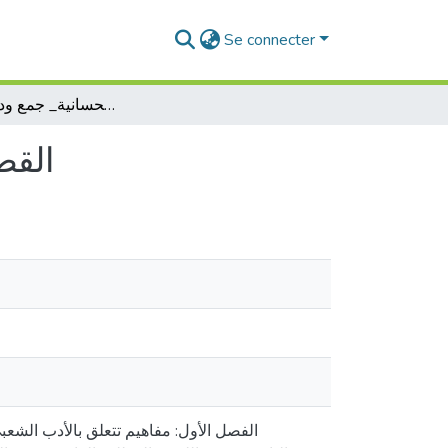
Se connecter
القصص الأسطوریة في اللھجة الحسانیة_ جمع ودراسة تحلیلیة
القص