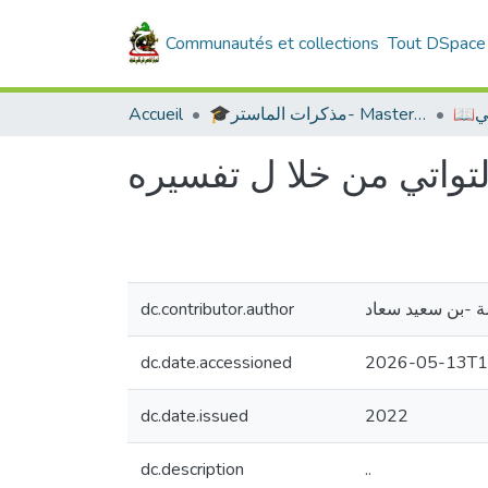
Communautés et collections
Tout DSpace
Accueil
🎓مذكرات الماستر- Master's Theses
📖
dc.contributor.author
بومدين عائشة -ب
dc.date.accessioned
2026-05-13T1
dc.date.issued
2022
dc.description
..