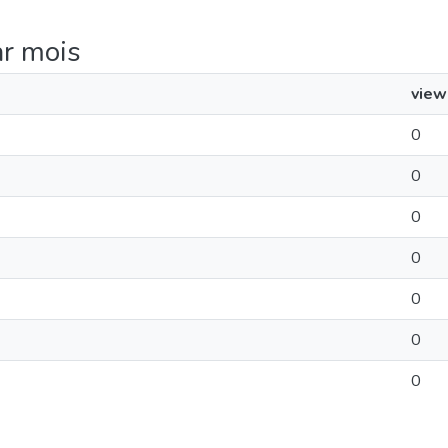
ar mois
view
0
0
0
0
0
0
0