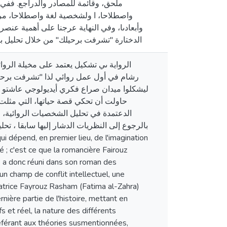
ملحق، وقائمة للمصادر والدراجع. ففي 
واصطلاحا، ا ولشخصية لغة واصطلاحا، مرو
وأبعادىا، وفي النهاية عرجنا على أهمية عنصر
الدختارة "تشرفت برحيلك" من خلال تحليل بنية 
الرواية ىي تشكيل يعتمد على مخيلة الروائي 
رشام في أول عمل روائي لذا "تشرفت برحيلك
ليشكلوا ميدان صراع فكري أيديولوجي عاشتو ال
حاولت أن تحكي قصة حياتها، التي مثلت ق
الدعتمدة في تحليل الشخصيات الروائية، ا،
بالرجوع إلى النظريات الدشار إليها سابقا ، تح
té ; c'est ce que la romancière Fairouz
e a donc réuni dans son roman des
n champ de conflit intellectuel, une
rratrice Fayrouz Rasham (Fatima al-Zahra)
rnière partie de l'histoire, mettant en
 et réel, la nature des différents
éférant aux théories susmentionnées,