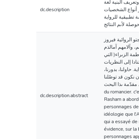
تعريف البنية لغة
dc.description
 أنواع الشخصيات
 تطبيقية للرواية
وصلة لأىم النتائج
تو الروائية فيروز
 وآلامهم آمالذم
مة الزىراء( التي
ادا إلى النظريات
. حاولنا، بدورنا
 نكون قد توصّلنا
إلى النتائج التي حدّ دناىا في مقدّمة ىذا البحث. Résu
du romancier. c'e
dc.description.abstract
Rasham a abordé
personnages de d
idéologie que l'
qui a essayé de r
évidence, sur la
personnages app