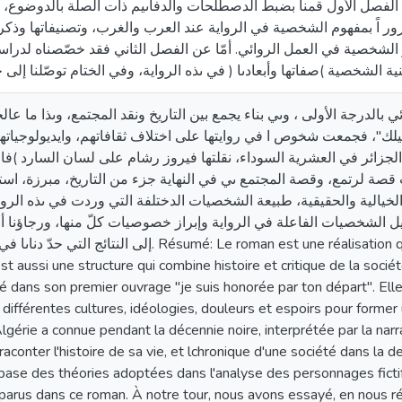
الفصل الأول قمنا بضبط الدصطلحات والدفاىيم ذات الصلة بالدوضوع، و
ر اً بمفهوم الشخصية في الرواية عند العرب والغرب، وتصنيفاتها وذكر
 الشخصية في العمل الروائي. أمّا عن الفصل الثاني فقد خصّصناه لدراسة
الشخصية )صفاتها وأبعادىا ( في ىذه الرواية، وفي الختام توصّلنا إلى ح
بالدرجة الأولى ، وىي بناء يجمع بين التاريخ ونقد المجتمع، وىذا ما عالج
"، فجمعت شخوص ا في روايتها على اختلاف ثقافاتهم، وايديولوجياتهم،
جزائر في العشرية السوداء، نقلتها فيروز رشام على لسان السارد )فاط
صة لرتمع، وقصة المجتمع ىي في النهاية جزء من التاريخ، مبرزة، استن
لخيالية والحقيقية، طبيعة الشخصيات الدختلفة التي وردت في ىذه الرواية
ليل الشخصيات الفاعلة في الرواية وإبراز خصوصيات كلّ منها، ورجاؤنا أن
mé: Le roman est une réalisation qui dépend, en premier lieu, de l'imagination
st aussi une structure qui combine histoire et critique de la socié
 dans son premier ouvrage "je suis honorée par ton départ". Ell
ifférentes cultures, idéologies, douleurs et espoirs pour former u
Algérie a connue pendant la décennie noire, interprétée par la na
aconter l'histoire de sa vie, et lchronique d'une société dans la de
 base des théories adoptées dans l'analyse des personnages fictifs
arus dans ce roman. À notre tour, nous avons essayé, en nous r