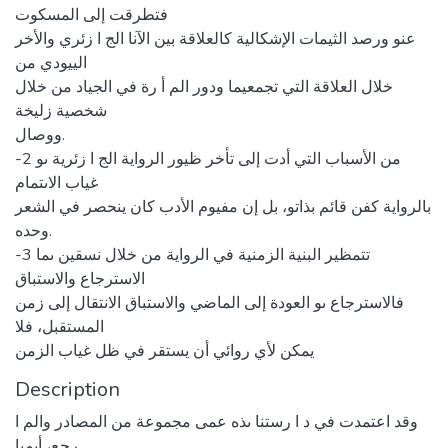
فتطرقت إلى المسكوت
عنو ورصد الثيمات الإشكالية كالعلاقة بين الآنا الج ا زئري والأخر
الييودي من
خلال العلاقة التي تجمعيما ودور الم أ رة في الجياد من خلال
شخصية زليخة
ووصال.
-2 من الأسباب التي أدت إلى تأخر ظيور الرواية الج ا زئرية ىو
غياب الاىتمام
بالرواية كفن قائم بذاتو، بل إن مفيوم الأدب كان ينحصر في الشعر
وحده.
-3 تتمظير البنية الزمنية في الرواية من خلال نسقين ىما
الاسترجاع والاستباق
فالاسترجاع ىو العودة إلى الماضي والاستباق الانتقال إلى زمن
المستقبل، فلا
يمكن لأي روائي أن يستقر في ظل غياب الزمن
Description
وقد اعتمدت في د ا رستنا ىذه عمى مجموعة من المصادر والم ا
رجع، أىميا