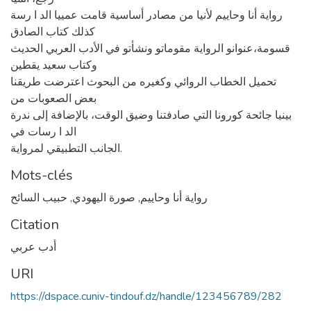
رواية أنا وحاييم لأنيا من مصادر أساسية قامت عمييا الد ا رسة
كذلك كتاب الصادق
قسومة،عنوانو الرواية مقوماتو ونشأتو في الأدب العربي الحديث
وكتاب سعيد يقطين
تحميل الخطاب الروائي وكغيره من البحوث اعترضت طريقنا
بعض الصعوبات من
بينيا جائحة كورونا التي صادفتنا وضيق الوقت، بالإضافة إلى ندرة
الد ا رسات في
الجانب التطبيقي لمرواية.
Mots-clés
رواية أنا وحاييم
,
صورة اليهودي
,
حبيب السائح
Citation
أدب عربي
URI
https://dspace.cuniv-tindouf.dz/handle/123456789/282