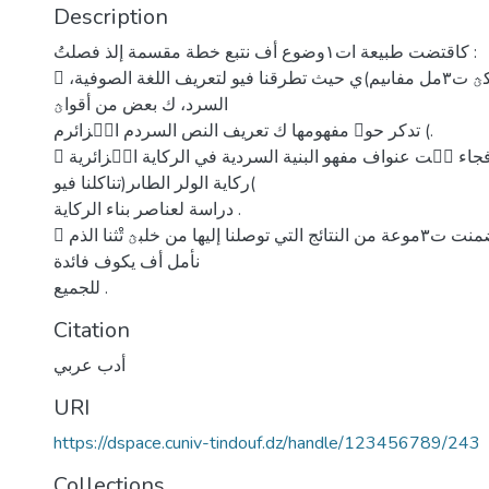
Description
كاقتضت طبيعة ات١وضوع أف نتبع خطة مقسمة إلذ فصلتُ :
 يتناكؿ الفصل الأكؿ ت٣مل مفاىيم)ي حيث تطرقنا فيو لتعريف اللغة الصوفية،
السرد، ك بعض من أقواؿ
تدكر حوؿ مفهومها ك تعريف النص السردم اتٞزائرم (.
 أما الفصل الثالش فجاء تٖت عنواف مفهو البنية السردية في الركاية اتٞزائرية
)ركاية الولر الطاىر(تناكلنا فيو
دراسة لعناصر بناء الركاية .
 أما ات٠ات٘ة فقد تضمنت ت٣موعة من النتائج التي توصلنا إليها من خلبؿ تْثنا الذم
نأمل أف يكوف فائدة
للجميع .
Citation
أدب عربي
URI
https://dspace.cuniv-tindouf.dz/handle/123456789/243
Collections