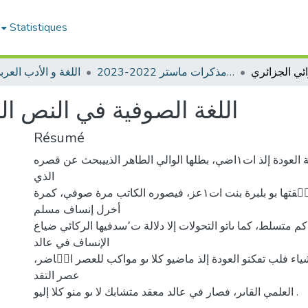
Statistiques
ادب عربي -مذكرات ماستر 2022-2023
📖اللغة و الأدب العر
اللغة الصوفية في النص ا
Résumé
تعالج الروايةإمكانية العودة إلذ ات١اضي، بطلها الوالي الطاهر الذييبحث عن قصره
الذي
ضاع منو بسبب لعنة أتٟقتها بو بلبرة بنت ات١عز، فيصوره الكاتب مرة صوفي، كمرة
أخرل إنساف مسلم
تائو، كمرة ثالثة حاكم متسلط، كما ىاتو التحولات إلا دلالة ت٬سدفيها الركائي ضياع
الإنساف في عالد
ياء فلب تٯكنو العودة إلذ ماضيو كلا ىو مواكب للعصر اتٟاضر،
عصر التقد
العلمي القاىر، فصار في عالد معقد متشابك لا ىو منو كلا إليو .