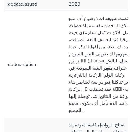
dc.date.issued
2023
كاقتضت طبيعة ات١وضوع أف نتبع
خطة مقسمة إلذ فصلتُ :  يتناكؿ
الفصل الأكؿ ت٣مل مفاىيم)ي حيث
طرقنا فيو لتعريف اللغة الصوفية،
سرد، ك بعض من أقواؿ تدكر حوؿ
مفهومها ك تعريف النص السردم
اتٞزائرم (.  أما الفصل الثالش فجاء
dc.description
عنواف مفهو البنية السردية في
الركاية اتٞزائرية )ركاية الولر
اىر(تناكلنا فيو دراسة لعناصر بناء
الركاية .  أما ات٠ات٘ة فقد تضمنت
ت٣موعة من النتائج التي توصلنا إليها
بؿ تْثنا الذم نأمل أف يكوف فائدة
للجميع .
تعالج الروايةإمكانية العودة إلذ