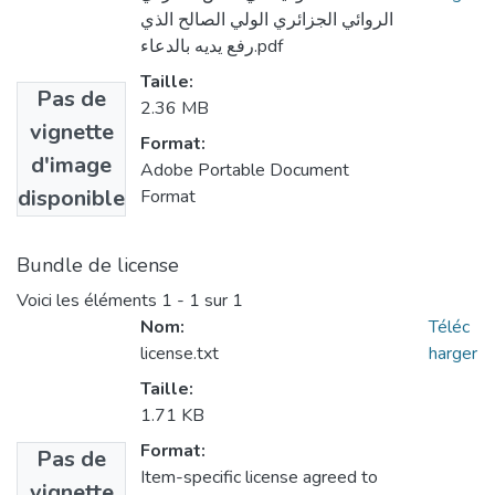
الروائي الجزائري الولي الصالح الذي
رفع يديه بالدعاء.pdf
Taille:
Pas de
2.36 MB
vignette
Format:
d'image
Adobe Portable Document
disponible
Format
Bundle de license
Voici les éléments
1 - 1 sur 1
Nom:
Téléc
license.txt
harger
Taille:
1.71 KB
Format:
Pas de
Item-specific license agreed to
vignette