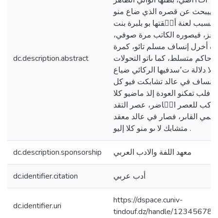
ات١اضي، بطلها الوالي الطاهر
لذييبحث عن قصره الذي ضاع منو
بسبب لعنة أتٟقتها بو بلبرة بنت
ات١عز، فيصوره الكاتب مرة صوفي،
ة أخرل إنساف مسلم تائو، كمرة
ثة حاكم متسلط، كما ىاتو التحولات
dc.description.abstract
إلا دلالة ت٬سدفيها الركائي ضياع
الإنساف في عالد تشابكت فيو كل
اء فلب تٯكنو العودة إلذ ماضيو كلا
واكب للعصر اتٟاضر، عصر التقد
لعلمي القاىر، فصار في عالد معقد
متشابك لا ىو منو كلا إليو .
معهد اللفة والادب العربي
dc.description.sponsorship
أدب عربي
dc.identifier.citation
https://dspace.cuniv-
dc.identifier.uri
tindouf.dz/handle/12345678