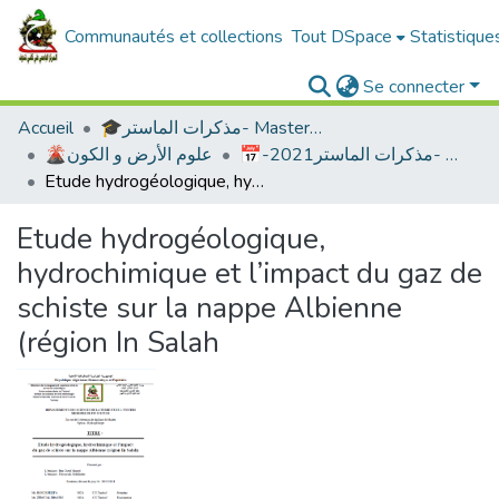
Communautés et collections
Tout DSpace
Statistique
Se connecter
Accueil
🎓مذكرات الماستر- Master's Theses
📅-2021علوم الأرض -مذكرات الماستر
🌋علوم الأرض و الكون
Etude hydrogéologique, hydrochimique et l’impact du gaz de schiste sur la nappe Albienne (région In Salah
Etude hydrogéologique,
hydrochimique et l’impact du gaz de
schiste sur la nappe Albienne
(région In Salah